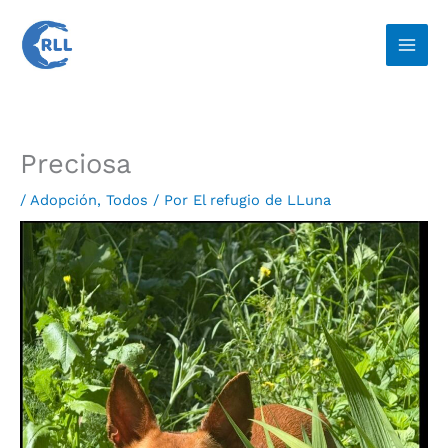
Ir
al
contenido
Preciosa
/
Adopción
,
Todos
/ Por
El refugio de LLuna