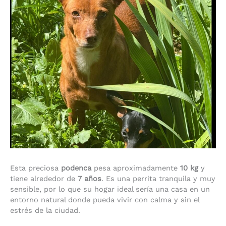
Esta preciosa
podenca
pesa aproximadamente
10 kg
y
tiene alrededor de
7 años
. Es una perrita tranquila y muy
sensible, por lo que su hogar ideal sería una casa en un
entorno natural donde pueda vivir con calma y sin el
estrés de la ciudad.